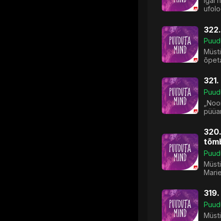
Igal 
ufolo
322.
Puud
Müsti
õpeta
321.
Puud
„Noo
püüam
320.
tõm
Puud
Müst
Marie
319.
Puud
Müst