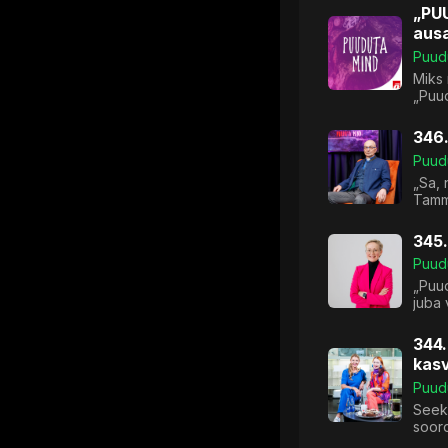
„PUU
ausa
Puud
Miks
„Puud
346.
Puud
„Sa,
Tamm
345.
Puud
„Puud
juba 
344.
kas
Puud
Seek
sooro