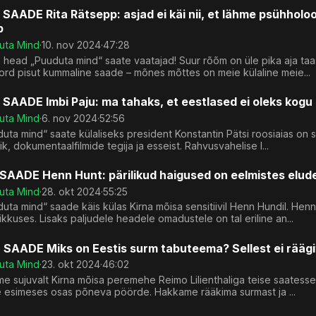
 SAADE Rita Rätsepp: asjad ei käi nii, et lähme psühholoo
b
uta Mind
·
10. nov 2024
·
47:28
 head „Puuduta mind“ saate vaatajad! Suur rõõm on üle pika aja taa
rd pisut kummaline saade – mõnes mõttes on meie külaline meie...
 SAADE Imbi Paju: ma tahaks, et eestlased ei oleks kog
uta Mind
·
6. nov 2024
·
52:56
uta mind“ saate külaliseks president Konstantin Pätsi roosiaias on 
nik, dokumentaalfilmide tegija ja esseist. Rahvusvahelise l...
 SAADE Henn Hunt: pärilikud haigused on eelmistes elu
uta Mind
·
28. okt 2024
·
55:25
uta mind“ saade käis külas Kirna mõisa sensitiivil Henn Hundil. Henn
ikkuses. Lisaks paljudele headele omadustele on tal eriline an...
 SAADE Miks on Eestis surm tabuteema? Sellest ei räägi
uta Mind
·
23. okt 2024
·
46:02
me sujuvalt Kirna mõisa peremehe Reimo Lilienthaliga teise saatesse
e esimeses osas põneva pöörde. Hakkame rääkima surmast ja ...