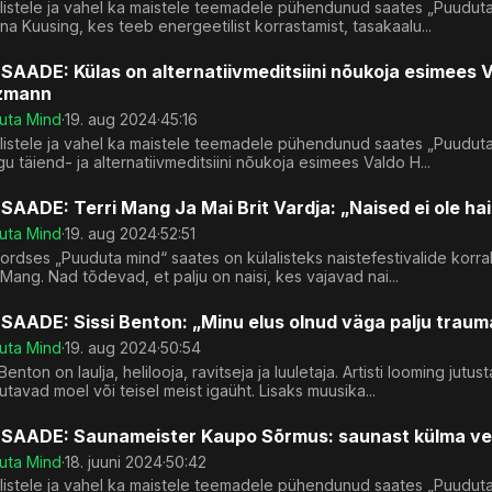
ilistele ja vahel ka maistele teemadele pühendunud saates „Puudut
iina Kuusing, kes teeb energeetilist korrastamist, tasakaalu...
SAADE: Külas on alternatiivmeditsiini nõukoja esimees 
zmann
uta Mind
·
19. aug 2024
·
45:16
listele ja vahel ka maistele teemadele pühendunud saates „Puuduta
u täiend- ja alternatiivmeditsiini nõukoja esimees Valdo H...
SAADE: Terri Mang Ja Mai Brit Vardja: „Naised ei ole hai
uta Mind
·
19. aug 2024
·
52:51
rdses „Puuduta mind“ saates on külalisteks naistefestivalide korrald
 Mang. Nad tõdevad, et palju on naisi, kes vajavad nai...
SAADE: Sissi Benton: „Minu elus olnud väga palju traumat.
uta Mind
·
19. aug 2024
·
50:54
 Benton on laulja, helilooja, ravitseja ja luuletaja. Artisti looming j
tavad moel või teisel meist igaüht. Lisaks muusika...
.SAADE: Saunameister Kaupo Sõrmus: saunast külma vet
uta Mind
·
18. juuni 2024
·
50:42
ilistele ja vahel ka maistele teemadele pühendunud saates „Puudut