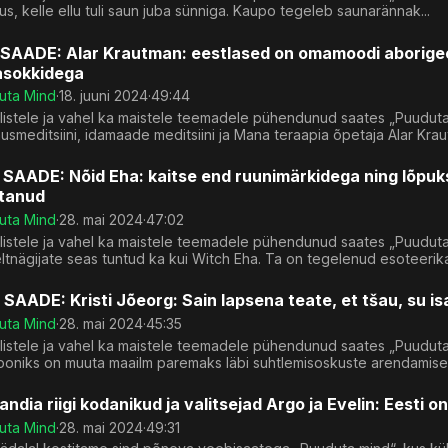
s, kelle ellu tuli saun juba sünniga. Kaupo tegeleb saunarännak...
SAADE: Alar Krautman: eestlased on omamoodi aborigeen
asokkidega
uta Mind
·
18. juuni 2024
·
49:44
listele ja vahel ka maistele teemadele pühendunud saates „Puuduta
usmeditsiini, idamaade meditsiini ja Mana teraapia õpetaja Alar Kraut
 SAADE: Nõid Eha: kaitse end ruunimärkidega ning lõpuks
stanud
uta Mind
·
28. mai 2024
·
47:02
ilistele ja vahel ka maistele teemadele pühendunud saates „Puudut
ltnägijate seas tuntud ka kui Witch Eha. Ta on tegelenud esoteerika
 SAADE: Kristi Jõeorg: Sain lapsena teate, et tšau, su is
uta Mind
·
28. mai 2024
·
45:35
listele ja vahel ka maistele teemadele pühendunud saates „Puuduta
ooniks on muuta maailm paremaks läbi suhtlemisoskuste arendamise. 
andia riigi kodanikud ja valitsejad Argo ja Evelin: Eesti on
uta Mind
·
28. mai 2024
·
49:31