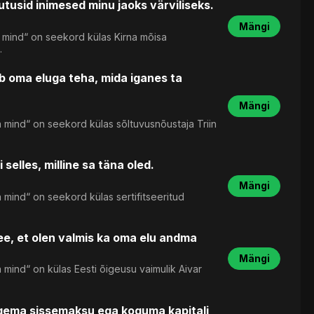
utusid inimesed minu jaoks värviliseks.
Mängi
 mind“ on seekord külas Kirna mõisa
.
b oma eluga teha, mida iganes ta
Mängi
 mind“ on seekord külas sõltuvusnõustaja Triin
elles, milline sa täna oled.
Mängi
mind“ on seekord külas sertifitseeritud
e, et olen valmis ka oma elu andma
Mängi
mind“ on külas Eesti õigeusu vaimulik Aivar
egema sissemaksu ega koguma kapitali