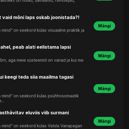
listeks on nõiad, šamaanid, ravitsejad,
 vaid mõni laps oskab joonistada?!
Mängi
 mind“ on seekord külas visuaalne praktik ja
vahel, peab alati eelistama lapsi
Mängi
rn, aga meie süsteemid on vanad ja kui me
i keegi teda siia maailma tagasi
Mängi
ta mind“ on seekord külas psühhosomaatik
...
asthävitav eluviis viib surmani
Mängi
a mind“ on seekord külas Vatsla Vanapagan