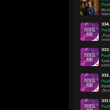
Puud
Müsti
Aleks
334.
Puud
„Puud
resid
333.
Puud
Seeko
patsi
332.
Puud
Reeli
„Noo
331.
Puud