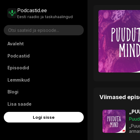
Podcastid.ee
Eesti raadio ja taskuhaalingud
Avaleht
Podcastid
Episoodid
Lemmikud
Blogi
Viimased epi
Lisa saade
„PUU
Logi sisse
Puud
„Puud
armas