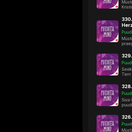
Müst
Krist
330.
Her
Puud
Müsti
praeg
329.
Puud
Seeko
Terri
328.
Puud
Sissi
puudu
326
Puud
Müst