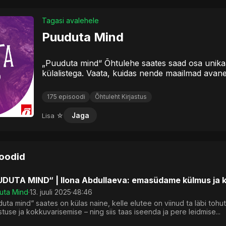
Tagasi avalehele
Puuduta Mind
„Puuduta mind“ Õhtulehe saates saad osa unikaals
külalistega. Vaata, kuidas nende maailmad avan
175 episoodi
Õhtuleht Kirjastus
Lisa ☆
Jaga
soodid
DUTA MIND“ | Ilona Abdullaeva: emasüdame külmus ja ka
uta Mind
·
13. juuli 2025
·
48:46
uta mind“ saates on külas naine, kelle elutee on viinud ta läbi toh
tuse ja kokkuvarisemise – ning siis taas iseenda ja pere leidmise...