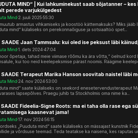
DUTA MIND“ | Kui lahkuminekust saab sõjatanner – kes k
lt perede varjukülgedest
uta Mind
·
2. juuli 2025
·
55:30
 muutub armastus vihkamiseks ja koostöö kättemaksuks? Miks jääb l
uta mind“ külaliseks on perekonnaõiguse ja sotsiaaltöö spet...
 SAADE Jaan Tammsalu: kui oled ise peksust läbi käinud, 
uta Mind
·
1. dets 2024
·
47:04
 noor õpetaja, tahad meie viimase rõõmu ka ära võtta,“ öelnud ko
salule, kui too neid keelepeksmise pärast noomis. Räägime keelepe
 SAADE Terapeut Marika Hanson soovitab naistel läbi me
uta Mind
·
24. nov 2024
·
53:00
uta mind“ saate külaliseks on seekord enesetervendusterapeut Mari
varases lapsepõlves. Praegu juhib ta Stockholmis oma nime ka...
 SAADE Fideelia-Signe Roots: ma ei taha olla rase ega sü
vatamisega kaasnevat jama!
uta Mind
·
17. nov 2024
·
56:15
ordseks „Puuduta mind“ saate külaliseks on mässajast kunstnik Fi
llide ja võrdsuse teemad. Teda teatakse ka naisena, kes raputas um