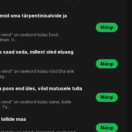
id oma tärpentinisalvide ja
Mängi
 mind“ on seekord külas Eesti
man. V...
 saad seda, millest oled eluaeg
Mängi
a mind“ on seekord külas nõid Eha ehk
g...
a poos end üles, võid matusele tulla
Mängi
 mind“ on seekord külas naine, kelle
Ta...
 lollide maa
Mängi