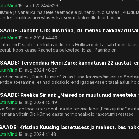
uta Mind
·
16. sept 2024
·
45:26
listele ja vahel ka maistele teemadele pühendunud saates „Puuduta
ander: ilmalikus arvestuses kaitseväe kolonelleitnant, vaim...
SAADE: Johann Urb: ilus näha, kui mehed hakkavad usalda
uta Mind
·
19. aug 2024
·
44:49
uta mind“ saates on külas mitmetes Hollywoodi kassahittides kaasa 
eerub koos kaasa Racheliga päikselisel Ibizal. Paarike on...
SAADE: Tervendaja Heidi Zäro: kannatasin 22 aastat, e
uta Mind
·
19. aug 2024
·
48:27
rd on saates „Puuduta mind“ külas Hiina tervisevõimlemise õpetaja
entide toetamine, et nad oskaksid end igapäevaselt tasakaalus hoid
SAADE: Reelika Siriani: „Naised on muutunud meesteks.
uta Mind
·
19. aug 2024
·
45:49
ka Siriani on loodusterapeut, naiste tervise lehe „Emakajutud“ asutaj
remana võtsin üle kümne aasta hormonaalseid rasestumisvastase...
SAADE: Kristina Kuusing lastetusest ja mehest, kes hakk
uta Mind
·
19. aug 2024
·
41:48