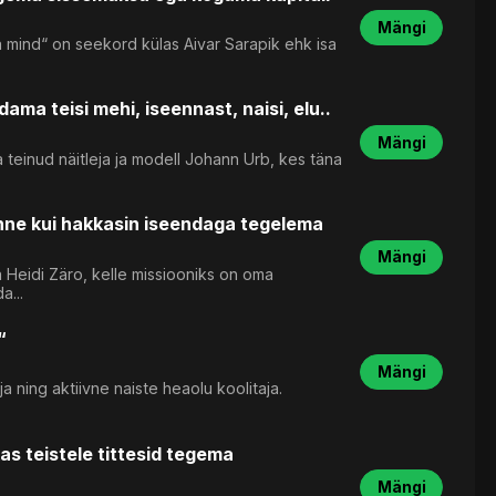
Mängi
 mind“ on seekord külas Aivar Sarapik ehk isa
ma teisi mehi, iseennast, naisi, elu..
Mängi
teinud näitleja ja modell Johann Urb, kes täna
nne kui hakkasin iseendaga tegelema
Mängi
 Heidi Zäro, kelle missiooniks on oma
a...
“
Mängi
a ning aktiivne naiste heaolu koolitaja.
as teistele tittesid tegema
Mängi