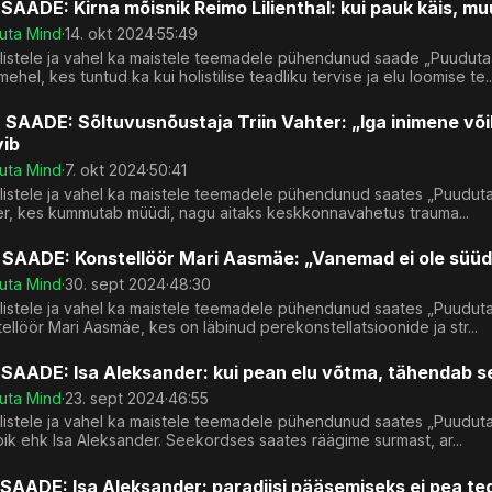
SAADE: Kirna mõisnik Reimo Lilienthal: kui pauk käis, mu
uta Mind
·
14. okt 2024
·
55:49
ilistele ja vahel ka maistele teemadele pühendunud saade „Puuduta
ehel, kes tuntud ka kui holistilise teadliku tervise ja elu loomise te..
 SAADE: Sõltuvusnõustaja Triin Vahter: „Iga inimene või
vib
uta Mind
·
7. okt 2024
·
50:41
listele ja vahel ka maistele teemadele pühendunud saates „Puuduta
er, kes kummutab müüdi, nagu aitaks keskkonnavahetus trauma...
 SAADE: Konstellöör Mari Aasmäe: „Vanemad ei ole süüdi s
uta Mind
·
30. sept 2024
·
48:30
listele ja vahel ka maistele teemadele pühendunud saates „Puuduta 
ellöör Mari Aasmäe, kes on läbinud perekonstellatsioonide ja str...
SAADE: Isa Aleksander: kui pean elu võtma, tähendab se
uta Mind
·
23. sept 2024
·
46:55
listele ja vahel ka maistele teemadele pühendunud saates „Puuduta 
ik ehk Isa Aleksander. Seekordses saates räägime surmast, ar...
SAADE: Isa Aleksander: paradiisi pääsemiseks ei pea t