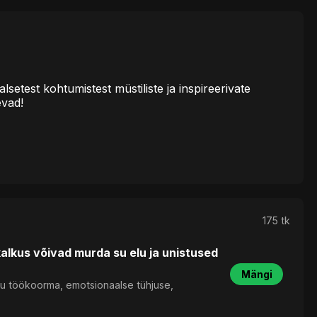
etest kohtumistest müstiliste ja inspireerivate
evad!
175 tk
lkus võivad murda su elu ja unistused
Mängi
utu töökoorma, emotsionaalse tühjuse,