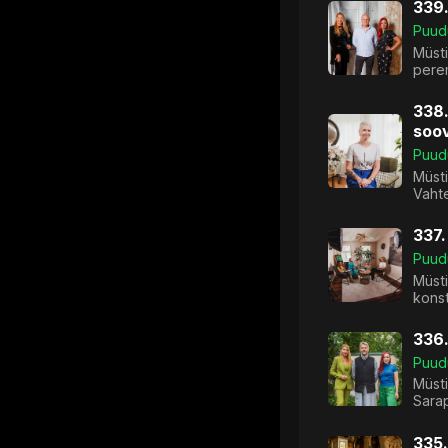
339.
Puud
Müst
perem
338.
soo
Puud
Müsti
Vaht
337.
Puud
Müsti
konst
336.
Puud
Müsti
Sarap
335.