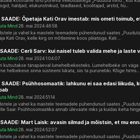
nädalal kostitame sind põneva veebisaatega „Puuduta mind“, kus küla
ogid, haldjad, elukunstnikud, teadlased, koolitajad, arstid, hü...
 SAADE: Õpetaja Kati Orav imestab: mis ometi toimub, et
uta Mind
·
28. mai 2024
·
46:58
listele ja vahel ka maistele teemadele pühendunud saates „Puuduta
ja Kati Orav, kelle kirg on mõtlemine koos pliiatsiga. Kati ...
 SAADE: Cerli Sarv: kui naisel tuleb valida mehe ja laste 
uta Mind
·
28. mai 2024
·
1:04:07
ri kutsutakse tänapäeval lumehelbekesteks. Lumehelbeke on väga õ
e helbekese sinna süsteemi lükata, siis ta purunebki. Kõige hirms...
 SAADE: Psühhosomaatik: lahkunu ei saa edasi liikuda, ku
bab
uta Mind
·
28. mai 2024
·
51:14
ilistele ja vahel ka maistele teemadele pühendunud saates „Puudu
lle Saar. Psühhosomaatika annab ülevaate miks ja kuidas keha hinge
 SAADE: Mart Laisk: avasin silmad ja mõistsin, et mu enn
uta Mind
·
28. mai 2024
·
52:07
ilistele ja vahel ka maistele teemadele pühendunud saates „Puudut