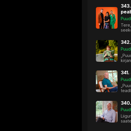
343.
pea
Puud
Tere,
seeko
342.
Puud
„Puud
kirja
341.
Puud
„Puud
teadl
340.
Puud
Liigu
saat