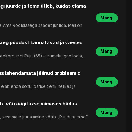
gi juurde ja tema ütleb, kuidas elama
Mängi
s Ants Rootslasega saadet juhtida. Meil on
u aeg puudust kannatavad ja vaesed
Mängi
seekord Imbi Paju (65) – mitmekülgne looja,
des lahendamata jäänud probleemid
Mängi
 elab enda sõnul päriselt ehk hetkes ja
ta või räägitakse viimases hädas
Mängi
, sest meie jutuajamine võttis „Puuduta mind“