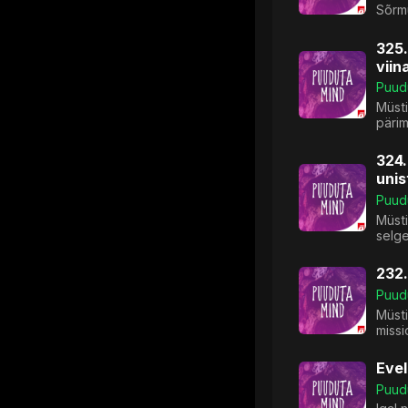
Sõrmu
325.
viin
Puud
Müsti
pärim
324.
uni
Puud
Müst
selge
232.
Puud
Müsti
missi
Evel
Puud