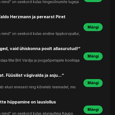
a mind“ on seekord külas hingesõnumite lugeja
Valdo Herzmann ja perearst Piret
Mängi
 mind“ on seekord külas endine tippkorvpallur,
ged, vaid ühiskonna poolt allasurutud!“
Mängi
aja Mai Brit Vardja ja joogaõpetajate koolitaja
 Füüsilist vägivalda ja asju...“
Mängi
utustab elust enesest ning kõneleb teemadel, mis
te hüppamine on lauslollus
Mängi
a mind“ on seekord külas elunautleja Kaupo