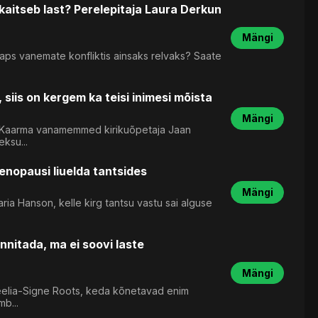
aitseb last? Perelepitaja Laura Derkun
Mängi
aps vanemate konfliktis ainsaks relvaks? Saate
siis on kergem ka teisi inimesi mõista
Mängi
rd Kaarma vanamemmed kirikuõpetaja Jaan
ksu...
nopausi liuelda tantsides
Mängi
a Hanson, kelle kirg tantsu vastu sai alguse
nnitada, ma ei soovi laste
Mängi
deelia-Signe Roots, keda kõnetavad enim
b...