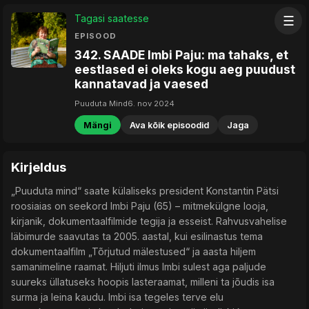
Tagasi saatesse
☰
EPISOOD
342. SAADE Imbi Paju: ma tahaks, et
eestlased ei oleks kogu aeg puudust
kannatavad ja vaesed
Puuduta Mind
6. nov 2024
Mängi
Ava kõik episoodid
Jaga
Kirjeldus
„Puuduta mind“ saate külaliseks president Konstantin Pätsi
roosiaias on seekord Imbi Paju (65) – mitmekülgne looja,
kirjanik, dokumentaalfilmide tegija ja esseist. Rahvusvahelise
läbimurde saavutas ta 2005. aastal, kui esilinastus tema
dokumentaalfilm „Tõrjutud mälestused“ ja aasta hiljem
samanimeline raamat. Hiljuti ilmus Imbi sulest aga paljude
suureks üllatuseks hoopis lasteraamat, milleni ta jõudis isa
surma ja leina kaudu. Imbi isa tegeles terve elu