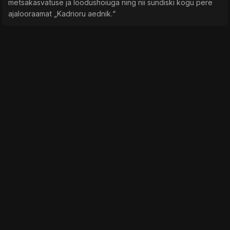
metsakasvatuse ja loodushoiuga ning nii sündiski kogu pere
ajalooraamat „Kadrioru aednik.“