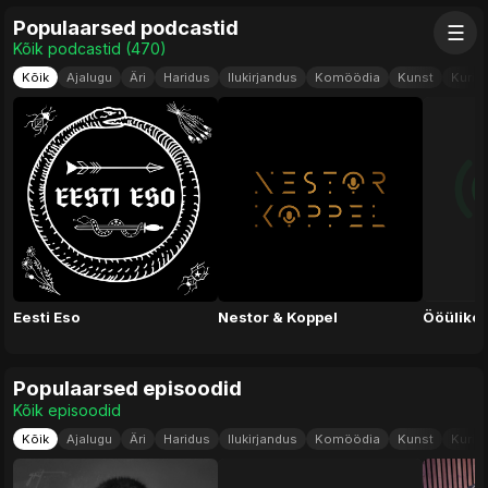
Populaarsed podcastid
☰
Kõik podcastid (470)
Kõik
Ajalugu
Äri
Haridus
Ilukirjandus
Komöödia
Kunst
Kurit
Eesti Eso
Nestor & Koppel
Ööülikoo
Populaarsed episoodid
Kõik episoodid
Kõik
Ajalugu
Äri
Haridus
Ilukirjandus
Komöödia
Kunst
Kurit