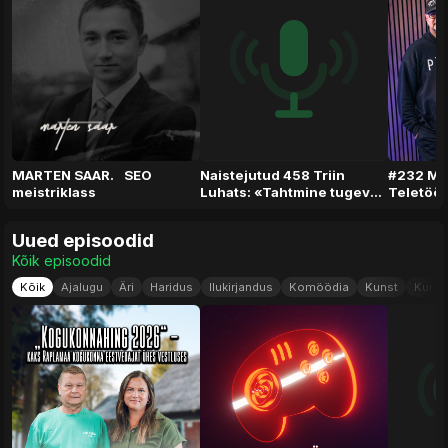
MARTEN SAAR. SEO
Naistejutud 458 Triin
#232 Mi
meistriklass
Luhats: «Tahtmine tugev
Teletöö,
olla võib naisele väga
kainet aa
kalliks maksma minna»
psühhed
Uued episoodid
Kõik episoodid
Kõik
Ajalugu
Äri
Haridus
Ilukirjandus
Komöödia
Kunst
Kurit