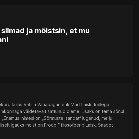
silmad ja mõistsin, et mu
ani
ekord külas Vatsla Vanapagan ehk Mart Laisk, kellega
nimkonnaga väidetavalt sattunud oleme. Lisaks on tema sõnul
 „Enamus inimesi on „Sõrmuste isandat“ lugenud, me ju
selt igaüks meist on Frodo,“ filosofeerib Laisk. Saadet