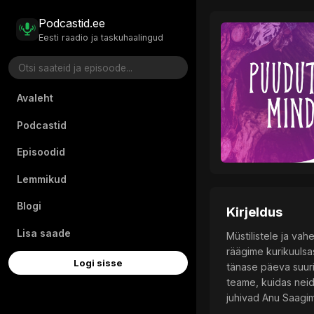
Podcastid.ee
Eesti raadio ja taskuhaalingud
Avaleht
Podcastid
Episoodid
Lemmikud
Blogi
Kirjeldus
Lisa saade
Müstilistele ja va
räägime kurikuulsa
Logi sisse
tänase päeva suuri
teame, kuidas neid
juhivad Anu Saagim 