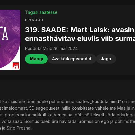
Tagasi saatesse
EPISOOD
319. SAADE: Mart Laisk: avasin 
ennasthävitav eluviis viib surm
Puuduta Mind
28. mai 2024
Mängi
Ava kõik episoodid
Jaga
hel ka maistele teemadele pühendunud saates „Puuduta mind“ on se
st imeloomast, 5D sagedusest, mille kombitsate vahele me Maa ja i
m probleem loomulikult ka Venemaa, põhimõtteliselt sõda orkidega.
 võita saab. Sõrmus tuleb ära hävitada. Sõrmus on ego ja põhimõtteli
ja Sirje Presnal.