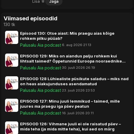
Lisa ☆
Jaga
Viimased episoodid
130 tk
Episood 130: Otse aiast: Mis praegu aias kõige
rohkem pilku püüab?
Palusalu Aia podcast
·
6. aug 2026
·
21:13
EPISOOD 129: Miks on aiandus palju rohkem kui
lihtsalt taimed? Õppetunnid Euroopa nooraednike
kongressilt
Palusalu Aia podcast
·
30. juuli 2026
·
26:19
EPISOOD 128 Lühiealiste püsikute saladus – miks nad
on heas aiakujunduses asendamatud
Palusalu Aia podcast
·
23. juuli 2026
·
23:53
EPISOOD 127: Minu juuli lemmikud – taimed, mille
juures ma praegu iga päev peatun
Palusalu Aia podcast
·
16. juuli 2026
·
20:11
EPISOOD 126: Vihmane juuli ei ole raisatud päev –
mida teha (ja mida mitte teha), kui aed on märg