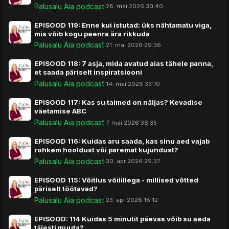
Palusalu Aia podcast
·
28. mai 2026
·
30:40
EPISOOD 119: Enne kui istutad: üks nähtamatu viga,
mis võib kogu peenra ära rikkuda
Palusalu Aia podcast
·
21. mai 2026
·
29:36
EPISOOD 118: 7 asja, mida avatud aias tähele panna,
et saada päriselt inspiratsiooni
Palusalu Aia podcast
·
14. mai 2026
·
33:10
EPISOOD 117: Kas su taimed on näljas? Kevadise
väetamise ABC
Palusalu Aia podcast
·
7. mai 2026
·
36:35
EPISOOD 116: Kuidas aru saada, kas sinu aed vajab
rohkem hooldust või paremat kujundust?
Palusalu Aia podcast
·
30. apr 2026
·
29:37
EPISOOD 115: Võitlus võilillega - millised võtted
päriselt töötavad?
Palusalu Aia podcast
·
23. apr 2026
·
18:12
EPISOOD: 114 Kuidas 5 minutit päevas võib su aeda
täiesti muuta?