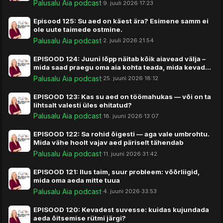
Palusalu Aia podcast
·
9. juuli 2026
·
17:23
Episood 125: Su aed on käest ära? Esimene samm ei
ole uute taimede ostmine.
Palusalu Aia podcast
·
2. juuli 2026
·
21:54
EPISOOD 124: Juuni lõpp näitab kõik aiavead välja –
mida saad praegu oma aia kohta teada, mida kevadel
ei näinud?
Palusalu Aia podcast
·
25. juuni 2026
·
18:12
EPISOOD 123: Kas su aed on töömahukas — või on ta
lihtsalt valesti üles ehitatud?
Palusalu Aia podcast
·
18. juuni 2026
·
13:07
EPISOOD 122: Sa rohid õigesti — aga vale umbrohtu.
Mida vähe hoolt vajav aed päriselt tähendab
Palusalu Aia podcast
·
11. juuni 2026
·
31:42
EPISOOD 121: Ilus taim, suur probleem: võõrliigid,
mida oma aeda mitte tuua
Palusalu Aia podcast
·
4. juuni 2026
·
33:53
EPISOOD 120: Kevadest suvesse: kuidas kujundada
aeda õitsemise rütmi järgi?