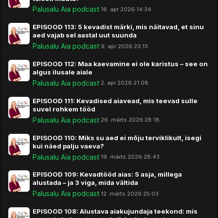
Palusalu Aia podcast
·
16. apr 2026
·
14:34
EPISOOD 113: 5 kevadist märki, mis näitavad, et sinu
aed vajab sel aastal uut suunda
Palusalu Aia podcast
·
9. apr 2026
·
23:13
EPISOOD 112: Maa kaevamine ei ole karistus – see on
algus ilusale aiale
Palusalu Aia podcast
·
2. apr 2026
·
21:08
EPISOOD 111: Kevadised aiavead, mis teevad sulle
suvel rohkem tööd
Palusalu Aia podcast
·
26. märts 2026
·
28:18
EPISOOD 110: Miks su aed ei mõju terviklikult, isegi
kui näed palju vaeva?
Palusalu Aia podcast
·
19. märts 2026
·
28:43
EPISOOD 109: Kevadtööd aias: 5 asja, millega
alustada – ja 3 viga, mida vältida
Palusalu Aia podcast
·
12. märts 2026
·
25:03
EPISOOD 108: Alustava aiakujundaja teekond: mis