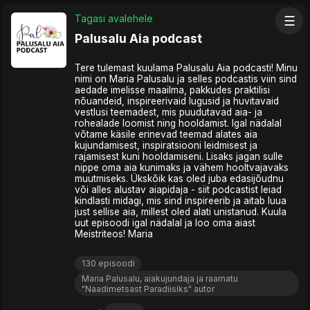
Tagasi avalehele
☰
Palusalu Aia podcast
Tere tulemast kuulama Palusalu Aia podcasti! Minu
nimi on Maria Palusalu ja selles podcastis viin sind
aedade imelisse maailma, pakkudes praktilisi
nõuandeid, inspireerivaid lugusid ja huvitavaid
vestlusi teemadest, mis puudutavad aia- ja
rohealade loomist ning hooldamist. Igal nädalal
võtame käsile erinevad teemad alates aia
kujundamisest, inspiratsiooni leidmisest ja
rajamisest kuni hooldamiseni. Lisaks jagan sulle
nippe oma aia kunimaks ja vähem hooltvajavaks
muutmiseks. Ükskõik kas oled juba edasijõudnu
või alles alustav aiapidaja - siit podcastist leiad
kindlasti midagi, mis sind inspireerib ja aitab luua
just sellise aia, millest oled alati unistanud. Kuula
uut episoodi igal nädalal ja loo oma aiast
Meistriteos! Maria
130 episoodi
Maria Palusalu, aiakujundaja ja raamatu
"Naadimetsast Paradiisiks" autor