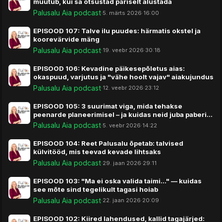
muutub, kui sa otsustad päriselt alustada
Palusalu Aia podcast
·
5. märts 2026
·
16:00
EPISOOD 107: Talve ilu puudes: härmatis okstel ja
koorevärvide mäng
Palusalu Aia podcast
·
19. veebr 2026
·
30:18
EPISOOD 106: Kevadine päikesepõletus aias:
okaspuud, varjutus ja "vähe hoolt vajav" aiakujundus
Palusalu Aia podcast
·
12. veebr 2026
·
23:12
EPISOOD 105: 3 suurimat viga, mida tehakse
peenarde planeerimisel – ja kuidas neid juba paberil
vältida
Palusalu Aia podcast
·
5. veebr 2026
·
14:22
EPISOOD 104: Reet Palusalu õpetab: talvised
külvitööd, mis teevad kevade lihtsaks
Palusalu Aia podcast
·
29. jaan 2026
·
29:11
EPISOOD 103: "Ma ei oska valida taimi…" — kuidas
see mõte sind tegelikult tagasi hoiab
Palusalu Aia podcast
·
22. jaan 2026
·
20:09
EPISOOD 102: Kiired lahendused, kallid tagajärjed: