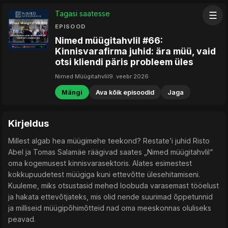
Tagasi saatesse
☰
EPISOOD
Nimed müügitahvlil #66:
Kinnisvarafirma juhid: ära müü, vaid
otsi kliendi päris probleem üles
Nimed Müügitahvlil
9. veebr 2026
Mängi
Ava kõik episoodid
Jaga
Kirjeldus
Millest algab hea müügimehe teekond? Restate’i juhid Risto
Abel ja Tomas Salamäe räägivad saates „Nimed müügitahvlil“
oma kogemusest kinnisvarasektoris. Alates esimestest
kokkupuudetest müügiga kuni ettevõtte ülesehitamiseni.
Kuuleme, miks otsustasid mehed loobuda varasemast tööelust
ja hakata ettevõtjateks, mis olid nende suurimad õppetunnid
ja milliseid müügipõhimõtteid nad oma meeskonnas oluliseks
peavad.