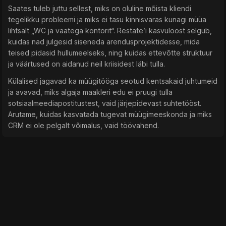
Saates tuleb juttu sellest, miks on oluline mõista kliendi
tegelikku probleemi ja miks ei tasu kinnisvaras kunagi müüa
lihtsalt „WC ja vaatega kontorit“. Restate’i kasvuloost selgub,
kuidas nad julgesid siseneda arendusprojektidesse, mida
teised pidasid hullumeelseks, ning kuidas ettevõtte struktuur
ja väärtused on aidanud neil kriisidest läbi tulla.
Külalised jagavad ka müügitööga seotud kentsakaid juhtumeid
ja avavad, miks algaja maakleri edu ei pruugi tulla
sotsiaalmeediapostitustest, vaid järjepidevast suhtetööst.
Arutame, kuidas kasvatada tugevat müügimeeskonda ja miks
CRM ei ole pelgalt võimalus, vaid töövahend.