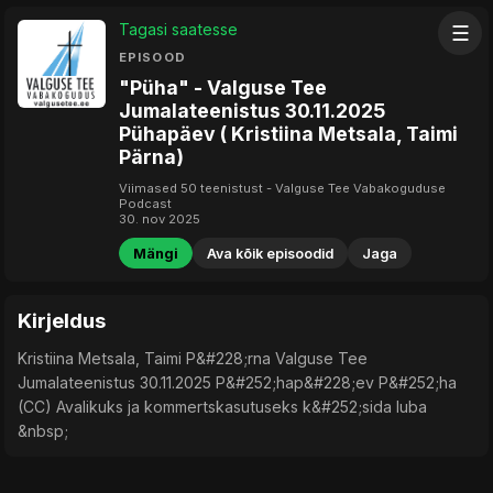
Tagasi saatesse
☰
EPISOOD
"Püha" - Valguse Tee
Jumalateenistus 30.11.2025
Pühapäev ( Kristiina Metsala, Taimi
Pärna)
Viimased 50 teenistust - Valguse Tee Vabakoguduse
Podcast
30. nov 2025
Mängi
Ava kõik episoodid
Jaga
Kirjeldus
Kristiina Metsala, Taimi P&#228;rna Valguse Tee
Jumalateenistus 30.11.2025 P&#252;hap&#228;ev P&#252;ha
(CC) Avalikuks ja kommertskasutuseks k&#252;sida luba
&nbsp;