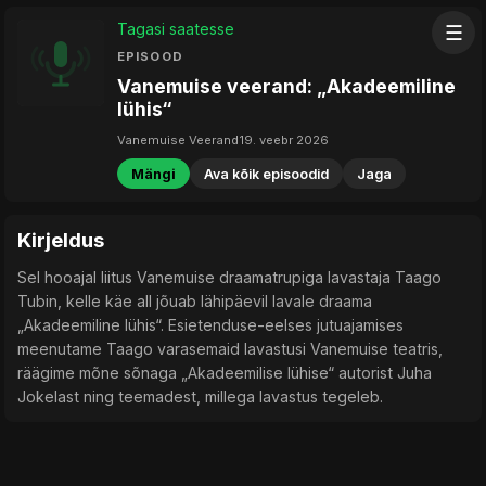
Tagasi saatesse
☰
EPISOOD
Vanemuise veerand: „Akadeemiline
lühis“
Vanemuise Veerand
19. veebr 2026
Mängi
Ava kõik episoodid
Jaga
Kirjeldus
Sel hooajal liitus Vanemuise draamatrupiga lavastaja Taago
Tubin, kelle käe all jõuab lähipäevil lavale draama
„Akadeemiline lühis“. Esietenduse-eelses jutuajamises
meenutame Taago varasemaid lavastusi Vanemuise teatris,
räägime mõne sõnaga „Akadeemilise lühise“ autorist Juha
Jokelast ning teemadest, millega lavastus tegeleb.