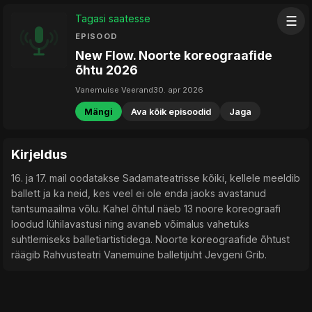
Tagasi saatesse
☰
EPISOOD
New Flow. Noorte koreograafide
õhtu 2026
Vanemuise Veerand
30. apr 2026
Mängi
Ava kõik episoodid
Jaga
Kirjeldus
16. ja 17. mail oodatakse Sadamateatrisse kõiki, kellele meeldib
ballett ja ka neid, kes veel ei ole enda jaoks avastanud
tantsumaailma võlu. Kahel õhtul näeb 13 noore koreograafi
loodud lühilavastusi ning avaneb võimalus vahetuks
suhtlemiseks balletiartistidega. Noorte koreograafide õhtust
räägib Rahvusteatri Vanemuine balletijuht Jevgeni Grib.