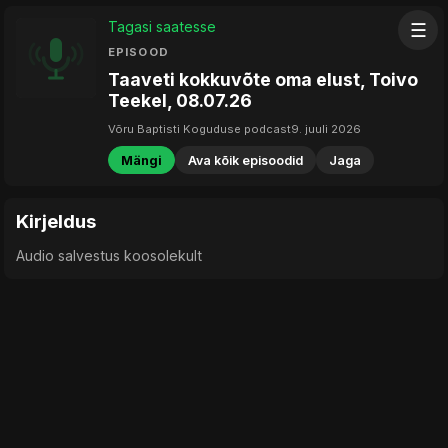
Tagasi saatesse
☰
EPISOOD
Taaveti kokkuvõte oma elust, Toivo
Teekel, 08.07.26
Võru Baptisti Koguduse podcast
9. juuli 2026
Mängi
Ava kõik episoodid
Jaga
Kirjeldus
Audio salvestus koosolekult