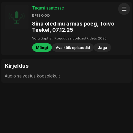
Tagasi saatesse
☰
EPISOOD
Sina oled mu armas poeg, Toivo
Teekel, 07.12.25
Võru Baptisti Koguduse podcast
7. dets 2025
Mängi
Ava kõik episoodid
Jaga
Kirjeldus
Audio salvestus koosolekult