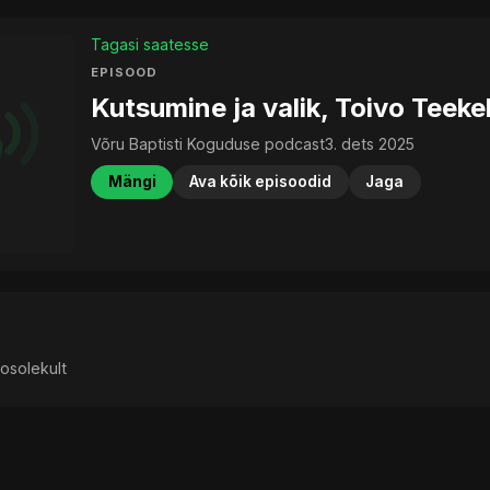
Tagasi saatesse
EPISOOD
Kutsumine ja valik, Toivo Teeke
Võru Baptisti Koguduse podcast
3. dets 2025
Mängi
Ava kõik episoodid
Jaga
osolekult