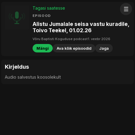
Tagasi saatesse
☰
EPISOOD
Alistu Jumalale seisa vastu kuradile,
Toivo Teekel, 01.02.26
Võru Baptisti Koguduse podcast
1. veebr 2026
Mängi
Ava kõik episoodid
Jaga
Kirjeldus
Audio salvestus koosolekult