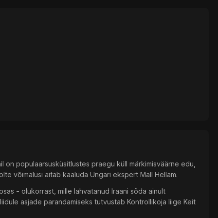
nil on populaarsusküsitlustes praegu küll märkimisväärne edu,
oolte võimalusi aitab kaaluda Ungari ekspert Mall Hellam.
sas - olukorrast, mille lahvatanud Iraani sõda ainult
iidule asjade parandamiseks tutvustab Kontrollikoja liige Keit