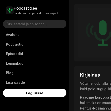
Podcastid.ee
Eesti raadio ja taskuhaalingud
Avaleht
Podcastid
Episoodid
Lemmikud
Blogi
Kirjeldus
Lisa saade
Võtame luubi alla 
kuid pole sugugi ki
Logi sisse
Räägime Euroopa Lii
hullemaks on muutnu
Pentus-Rosimannu