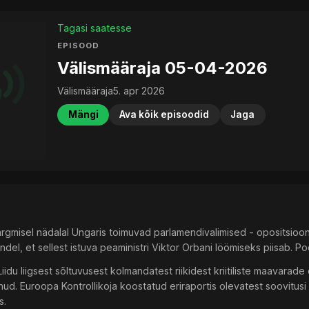
Tagasi saatesse
EPISOOD
Välismääraja 05-04-2026
Välismääraja
5. apr 2026
Mängi
Ava kõik episoodid
Jaga
järgmisel nädalal Ungaris toimuvad parlamendivalimised - opositsioo
ndel, et sellest istuva peaministri Viktor Orbani löömiseks piisab. P
du liigsest sõltuvusest kolmandatest riikidest kriitiliste maavarade o
d. Euroopa Kontrollikoja koostatud eriraportis olevatest soovitusi l
s.