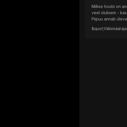
Millise hoobi on an
veel olulisem - kas
Piipuu annab üleva
&quot;Välismääraja