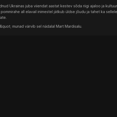
dnud Ukrainas juba viiendat aastat kestev sõda riigi ajaloo ja kultuuri
 pommirahe all elavail inimestel jätkub üldse jõudu ja tahet ka sellel
ate.
&quot; munad värvib sel nädalal Mart Mardisalu.