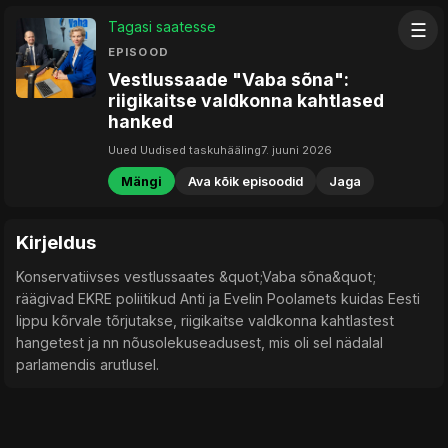
Tagasi saatesse
☰
EPISOOD
Vestlussaade "Vaba sõna":
riigikaitse valdkonna kahtlased
hanked
Uued Uudised taskuhääling
7. juuni 2026
Mängi
Ava kõik episoodid
Jaga
Kirjeldus
Konservatiivses vestlussaates &quot;Vaba sõna&quot;
räägivad EKRE poliitikud Anti ja Evelin Poolamets kuidas Eesti
lippu kõrvale tõrjutakse, riigikaitse valdkonna kahtlastest
hangetest ja nn nõusolekuseadusest, mis oli sel nädalal
parlamendis arutlusel.