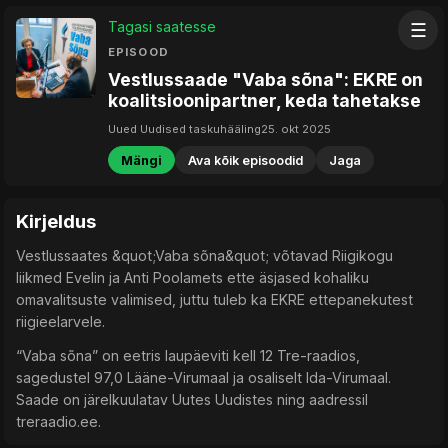
Tagasi saatesse
☰
EPISOOD
Vestlussaade "Vaba sõna": EKRE on
koalitsioonipartner, keda tahetakse
Uued Uudised taskuhääling
25. okt 2025
Mängi
Ava kõik episoodid
Jaga
Kirjeldus
Vestlussaates &quot;Vaba sõna&quot; võtavad Riigikogu
liikmed Evelin ja Anti Poolamets ette äsjased kohaliku
omavalitsuste valimised, juttu tuleb ka EKRE ettepanekutest
riigieelarvele.
“Vaba sõna” on eetris laupäeviti kell 12 Tre-raadios,
sagedustel 97,0 Lääne-Virumaal ja osaliselt Ida-Virumaal.
Saade on järelkuulatav Uutes Uudistes ning aadressil
treraadio.ee.