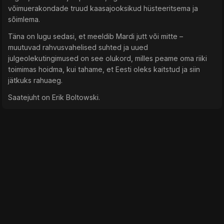
võimuerakondade truud kaasajooksikud hüsteeritsema ja
sõimlema.
Täna on lugu sedasi, et meeldib Mardi jutt või mitte –
muutuvad rahvusvahelised suhted ja uued
julgeolekutingimused on see olukord, milles peame oma riiki
toimimas hoidma, kui tahame, et Eesti oleks kaitstud ja siin
jätkuks rahuaeg.
Saatejuht on Erik Boltowski.