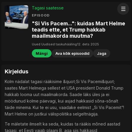
Tagasi saatesse
☰
EPISOOD
"Si Vis Pacem...": kuidas Mart Helme
teadis ette, et Trump hakkab
maailmakorda muutma?
Uued Uudised taskuhääling
12. dets 2025
Mängi
Ava kõik episoodid
Jaga
Kirjeldus
Kolm nädalat tagasi rääkisime &quot;Si Vis Pacemi&quot;
saates Mart Helmega sellest et USA president Donald Trump
hakkab looma uut maailmakorda. Saade läks üles ja ei
möödunud kolme päevagi, kui asjad hakkasid sõna-sõnalt
täide minema. Kui te ei usu, vaadake eelmist „Si Vis Pacemit”!
Mart Helme on justkui välispoliitika selgeltnägija.
Te mäletate ilmselt ka seda, kuidas ta rääkis mõned aastad
tagasi, et Eesti vajab plaani B, aga siis hakkasid