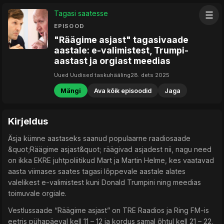
Tagasi saatesse
☰
EPISOOD
"Räägime asjast" tagasivaade
aastale: e-valimistest, Trumpi-
aastast ja orgiast meedias
Uued Uudised taskuhääling
28. dets 2025
Mängi
Ava kõik episoodid
Jaga
Kirjeldus
Äsja kümne aastaseks saanud populaarne raadiosaade
&quot;Räägime asjast&quot; räägivad asjadest nii, nagu need
on ikka EKRE juhtpoliitikud Mart ja Martin Helme, kes vaatavad
aasta viimases saates tagasi lõppevale aastale alates
valelikest e-valimistest kuni Donald Trumpini ning meedias
toimuvale orgiale.
Vestlussaade “Räägime asjast” on TRE Raadios ja Ring FM-is
eetris pühapäeval kell 11 – 12 ja kordus samal õhtul kell 21 – 22.