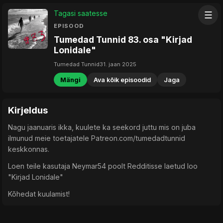
Tagasi saatesse
☰
EPISOOD
Tumedad Tunnid 83. osa "Kirjad
Lonidale"
Tumedad Tunnid
31. jaan 2025
Mängi
Ava kõik episoodid
Jaga
Kirjeldus
Nagu jaanuaris ikka, kuulete ka seekord juttu mis on juba
ilmunud meie toetajatele Patreon.com/tumedadtunnid
keskkonnas.
Loen teile kasutaja Neymar54 poolt Redditisse laetud loo
"Kirjad Lonidale"
Kõhedat kuulamist!