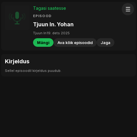
Tagasi saatesse
☰
EPISOOD
Tjuun In. Yohan
Tjuun In
19. dets 2025
Mängi
Ava kõik episoodid
Jaga
Kirjeldus
Sellel episoodil kirjeldus puudub.