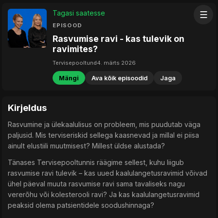
Tagasi saatesse
☰
EPISOOD
Rasvumise ravi - kas tulevik on
ravimites?
Tervisepooltund
4. märts 2026
Mängi
Ava kõik episoodid
Jaga
Kirjeldus
Rasvumine ja ülekaalulisus on probleem, mis puudutab väga
paljusid. Mis terviseriskid sellega kaasnevad ja millal ei piisa
ainult elustiili muutmisest? Millest üldse alustada?
Tänases Tervisepooltunnis räägime sellest, kuhu liigub
rasvumise ravi tulevik – kas uued kaalulangetusravimid võivad
ühel päeval muuta rasvumise ravi sama tavaliseks nagu
vererõhu või kolesterooli ravi? Ja kas kaalulangetusravimid
peaksid olema patsientidele soodushinnaga?