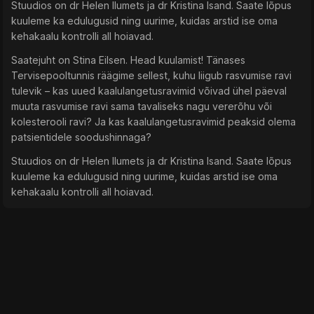
Stuudios on dr Helen Ilumets ja dr Kristina Isand. Saate lõpus
kuuleme ka edulugusid ning uurime, kuidas arstid ise oma
kehakaalu kontrolli all hoiavad.
Saatejuht on Stina Eilsen. Head kuulamist! Tänases
Tervisepooltunnis räägime sellest, kuhu liigub rasvumise ravi
tulevik – kas uued kaalulangetusravimid võivad ühel päeval
muuta rasvumise ravi sama tavaliseks nagu vererõhu või
kolesterooli ravi? Ja kas kaalulangetusravimid peaksid olema
patsientidele soodushinnaga?
Stuudios on dr Helen Ilumets ja dr Kristina Isand. Saate lõpus
kuuleme ka edulugusid ning uurime, kuidas arstid ise oma
kehakaalu kontrolli all hoiavad.