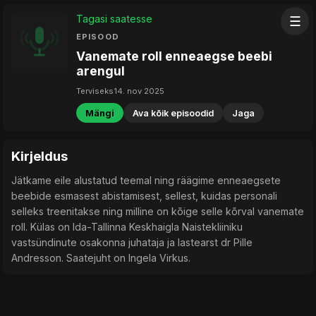
Tagasi saatesse
☰
EPISOOD
Vanemate roll enneaegse beebi
arengul
Terviseks
14. nov 2025
Mängi
Ava kõik episoodid
Jaga
Kirjeldus
Jätkame eile alustatud teemal ning räägime enneaegsete
beebide esmasest abistamisest, sellest, kuidas personali
selleks treenitakse ning milline on kõige selle kõrval vanemate
roll. Külas on Ida-Tallinna Keskhaigla Naistekliiniku
vastsündinute osakonna juhataja ja lastearst dr Pille
Andresson. Saatejuht on Ingela Virkus.