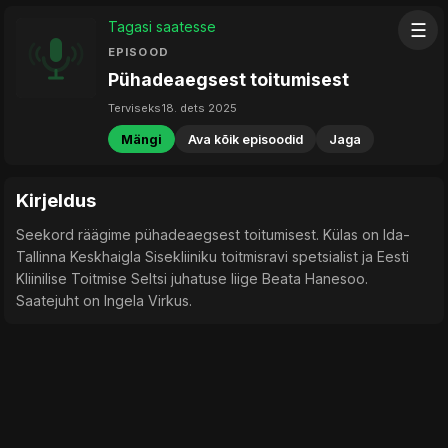
Tagasi saatesse
☰
EPISOOD
Pühadeaegsest toitumisest
Terviseks
18. dets 2025
Mängi
Ava kõik episoodid
Jaga
Kirjeldus
Seekord räägime pühadeaegsest toitumisest. Külas on Ida-
Tallinna Keskhaigla Sisekliiniku toitmisravi spetsialist ja Eesti
Kliinilise Toitmise Seltsi juhatuse liige Beata Hanesoo.
Saatejuht on Ingela Virkus.