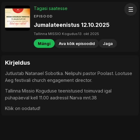
Tagasi saatesse
☰
EPISOOD
Jumalateenistus 12.10.2025
Tallinna MISSIO Kogudus
13. okt 2025
Mängi
Ava kõik episoodid
Jaga
Kirjeldus
Jutlustab Natanael Sobotka. Nelipuhi pastor Poolast. Lootuse
Aeg festivali church engagement director.
Tallinna Missio Koguduse teenistused toimuvad igal
pühapäeval kell 11.00 aadressil Narva mnt.38
Kõik on oodatud!