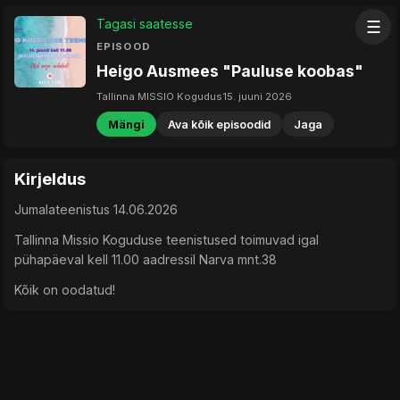
Tagasi saatesse
☰
EPISOOD
Heigo Ausmees "Pauluse koobas"
Tallinna MISSIO Kogudus
15. juuni 2026
Mängi
Ava kõik episoodid
Jaga
Kirjeldus
Jumalateenistus 14.06.2026
Tallinna Missio Koguduse teenistused toimuvad igal
pühapäeval kell 11.00 aadressil Narva mnt.38
Kõik on oodatud!