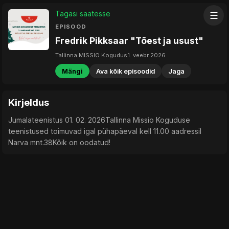
Tagasi saatesse
☰
EPISOOD
Fredrik Pikksaar "Tõest ja usust"
Tallinna MISSIO Kogudus
1. veebr 2026
Mängi
Ava kõik episoodid
Jaga
Kirjeldus
Jumalateenistus 01. 02. 2026Tallinna Missio Koguduse
teenistused toimuvad igal pühapäeval kell 11.00 aadressil
Narva mnt.38Kõik on oodatud!