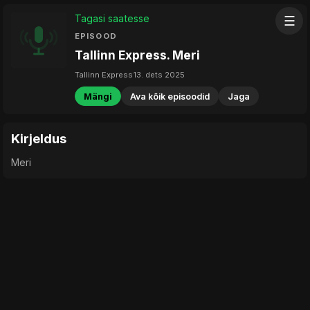
Tagasi saatesse
☰
EPISOOD
Tallinn Express. Meri
Tallinn Express
13. dets 2025
Mängi
Ava kõik episoodid
Jaga
Kirjeldus
Meri