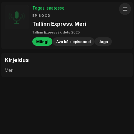
Tagasi saatesse
☰
EPISOOD
Tallinn Express. Meri
Tallinn Express
27. dets 2025
Mängi
Ava kõik episoodid
Jaga
Kirjeldus
Meri