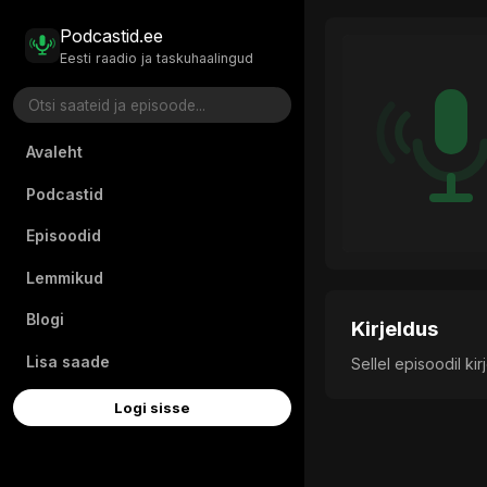
Podcastid.ee
Eesti raadio ja taskuhaalingud
Avaleht
Podcastid
Episoodid
Lemmikud
Blogi
Kirjeldus
Lisa saade
Sellel episoodil ki
Logi sisse