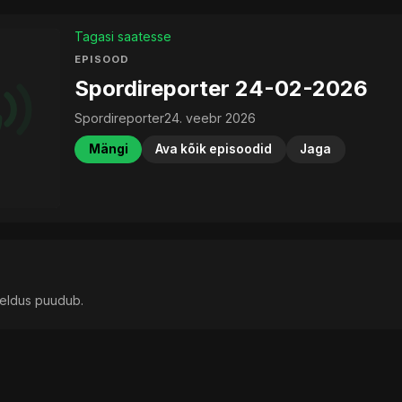
Tagasi saatesse
EPISOOD
Spordireporter 24-02-2026
Spordireporter
24. veebr 2026
Mängi
Ava kõik episoodid
Jaga
rjeldus puudub.