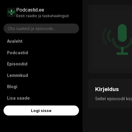
Podcastid.ee
Eesti raadio ja taskuhaalingud
Avaleht
Podcastid
Episoodid
Lemmikud
Blogi
Kirjeldus
Lisa saade
Sellel episoodil ki
Logi sisse