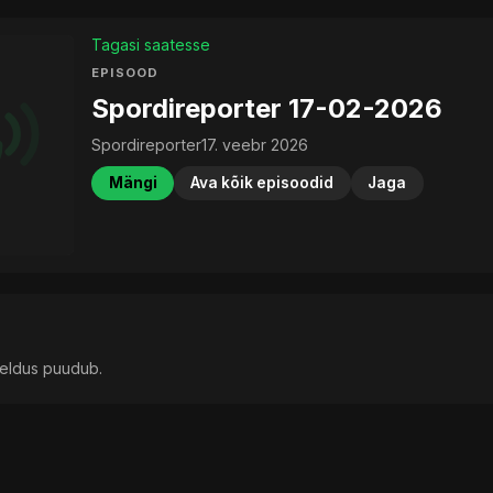
Tagasi saatesse
EPISOOD
Spordireporter 17-02-2026
Spordireporter
17. veebr 2026
Mängi
Ava kõik episoodid
Jaga
rjeldus puudub.