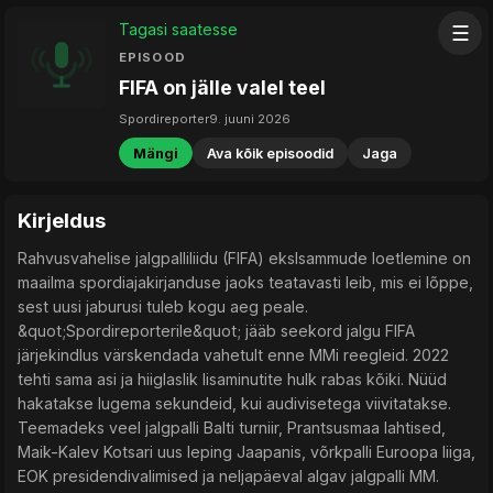
Tagasi saatesse
☰
EPISOOD
FIFA on jälle valel teel
Spordireporter
9. juuni 2026
Mängi
Ava kõik episoodid
Jaga
Kirjeldus
Rahvusvahelise jalgpalliliidu (FIFA) ekslsammude loetlemine on
maailma spordiajakirjanduse jaoks teatavasti leib, mis ei lõppe,
sest uusi jaburusi tuleb kogu aeg peale.
&quot;Spordireporterile&quot; jääb seekord jalgu FIFA
järjekindlus värskendada vahetult enne MMi reegleid. 2022
tehti sama asi ja hiiglaslik lisaminutite hulk rabas kõiki. Nüüd
hakatakse lugema sekundeid, kui audivisetega viivitatakse.
Teemadeks veel jalgpalli Balti turniir, Prantsusmaa lahtised,
Maik-Kalev Kotsari uus leping Jaapanis, võrkpalli Euroopa liiga,
EOK presidendivalimised ja neljapäeval algav jalgpalli MM.