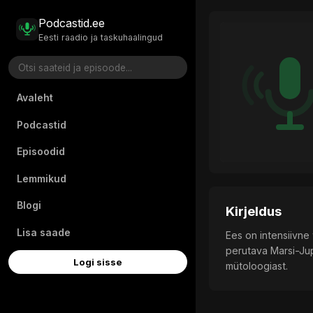
Podcastid.ee
Eesti raadio ja taskuhaalingud
Avaleht
Podcastid
Episoodid
Lemmikud
Blogi
Kirjeldus
Lisa saade
Ees on intensiivne
perutava Marsi-Jup
Logi sisse
mütoloogiast.