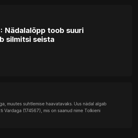
: Nädalalõpp toob suuri
 silmitsi seista
iga, muutes suhtlemise haavatavaks. Uus nädal algab
ti Vardaga (174567), mis on saanud nime Tolkieni