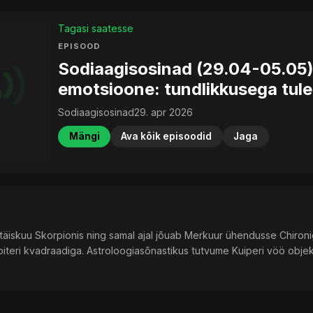
Tagasi saatesse
EPISOOD
Sodiaagisosinad (29.04-05.05)
emotsioone: tundlikkusega tuleb
Sodiaagisosinad
29. apr 2026
Mängi
Ava kõik episoodid
Jaga
 täiskuu Skorpionis ning samal ajal jõuab Merkuur ühendusse Chiron
iteri kvadraadiga. Astroloogiasõnastikus tutvume Kuiperi vöö objek