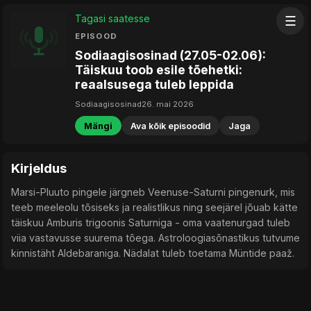
Tagasi saatesse
☰
EPISOOD
Sodiaagisosinad (27.05-02.06):
Täiskuu toob esile tõehetki:
reaalsusega tuleb leppida
Sodiaagisosinad
26. mai 2026
Mängi
Ava kõik episoodid
Jaga
Kirjeldus
Marsi-Pluuto pingele järgneb Veenuse-Saturni pingenurk, mis
teeb meeleolu tõsiseks ja realistlikus ning seejärel jõuab kätte
täiskuu Amburis trigoonis Saturniga - oma vaatenurgad tuleb
viia vastavusse suurema tõega. Astroloogiasõnastikus tutvume
kinnistäht Aldebaraniga. Nädalat tuleb toetama Müntide paaž.