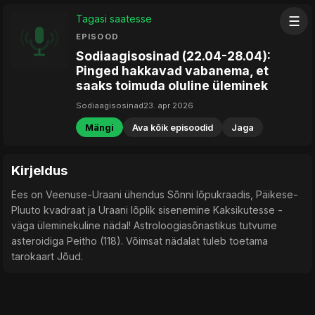
Tagasi saatesse
☰
EPISOOD
Sodiaagisosinad (22.04-28.04):
Pinged hakkavad vabanema, et
saaks toimuda oluline üleminek
Sodiaagisosinad
23. apr 2026
Mängi
Ava kõik episoodid
Jaga
Kirjeldus
Ees on Veenuse-Uraani ühendus Sõnni lõpukraadis, Päikese-
Pluuto kvadraat ja Uraani lõplik sisenemine Kaksikutesse -
väga üleminekuline nädal! Astroloogiasõnastikus tutvume
asteroidiga Peitho (118). Võimsat nädalat tuleb toetama
tarokaart Jõud.