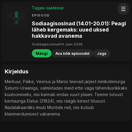
Tagasi saatesse
☰
EPISOOD
Sodiaagisosinad (14.01-20.01): Peagi
läheb kergemaks: uued uksed
hakkavad avanema
Sodiaagisosinad
14. jaan 2026
Mängi
Ava kõik episoodid
Jaga
Kirjeldus
Merkuur, Päike, Veenus ja Marss teevad järjest minikolmnurga
Saturni-Uraaniga, valmistades meid ette väga tähendusrikkaks
kuuloomiseks, mis kannab endas suurt plaani. Teeme tutvust
kentauriga Elatus (31824), mis räägib kiirest tõusust.
Nädalakaardiks ilmub Müntide neli, mis kutsub
klammerdumisest vabanema.