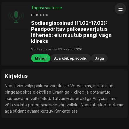
Tagasi saatesse
☰
EPISOOD
Sodiaagisosinad (11.02-17.02):
Peadpööritav päikesevarjutus
läheneb: elu muutub peagi väga
kiireks
Sodiaagisosinad
12. veebr 2026
Mängi
Ava kõik episoodid
Jaga
Kirjeldus
Nädal viib välja päikesevarjutusse Veevalajas, mis toimub
pingeaspektis elektrilise Uraaniga - kiired ja ootamatud
muutused on vältimatud. Tutvume asteroidiga Amycus, mis
võib viidata potentsiaalsele vägivallale. Nädalat tuleb toetama
aga südant avama kutsuv Karikate äss.