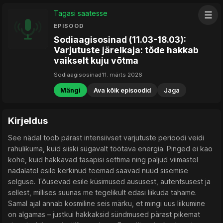
Tagasi saatesse
☰
EPISOOD
Sodiaagisosinad (11.03-18.03):
Varjutuste järelkaja: tõde hakkab
vaikselt kuju võtma
Sodiaagisosinad
11. märts 2026
Mängi
Ava kõik episoodid
Jaga
Kirjeldus
See nädal toob pärast intensiivset varjutuste perioodi veidi
rahulikuma, kuid siiski sügavalt töötava energia. Pinged ei kao
kohe, kuid hakkavad tasapisi settima ning paljud viimastel
nädalatel esile kerkinud teemad saavad nüüd sisemise
selguse. Tõusevad esile küsimused aususest, autentsusest ja
sellest, millises suunas me tegelikult edasi liikuda tahame.
Samal ajal annab kosmiline seis märku, et mingi uus liikumine
on algamas – justkui hakkaksid sündmused pärast pikemat