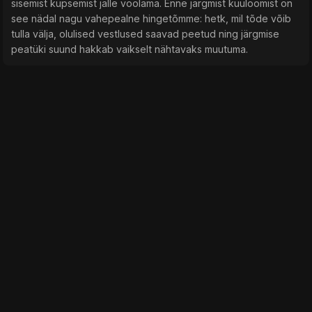
sisemist küpsemist jälle voolama. Enne järgmist kuuloomist on
see nädal nagu vahepealne hingetõmme: hetk, mil tõde võib
tulla välja, olulised vestlused saavad peetud ning järgmise
peatüki suund hakkab vaikselt nähtavaks muutuma.