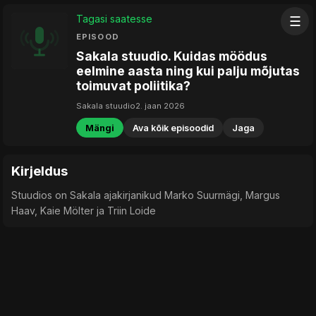
Tagasi saatesse
☰
EPISOOD
Sakala stuudio. Kuidas möödus
eelmine aasta ning kui palju mõjutas
toimuvat poliitika?
Sakala stuudio
2. jaan 2026
Mängi
Ava kõik episoodid
Jaga
Kirjeldus
Stuudios on Sakala ajakirjanikud Marko Suurmägi, Margus
Haav, Kaie Mölter ja Triin Loide