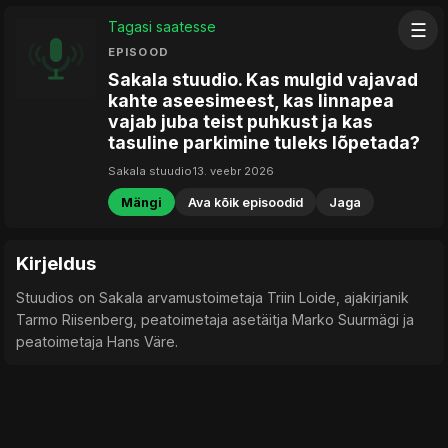
Tagasi saatesse
☰
EPISOOD
Sakala stuudio. Kas mulgid vajavad
kahte aseesimeest, kas linnapea
vajab juba teist puhkust ja kas
tasuline parkimine tuleks lõpetada?
Sakala stuudio
13. veebr 2026
Mängi
Ava kõik episoodid
Jaga
Kirjeldus
Stuudios on Sakala arvamustoimetaja Triin Loide, ajakirjanik
Tarmo Riisenberg, peatoimetaja asetäitja Marko Suurmägi ja
peatoimetaja Hans Väre.