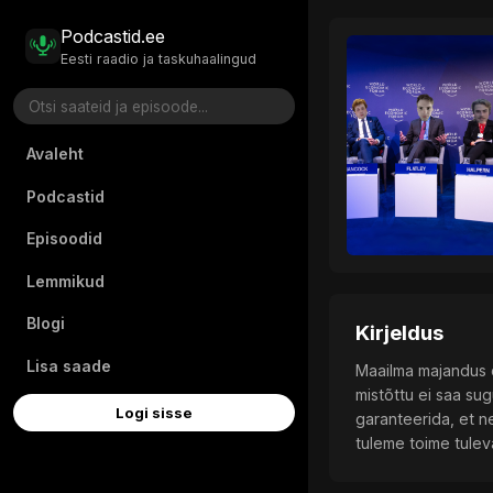
Podcastid.ee
Eesti raadio ja taskuhaalingud
Avaleht
Podcastid
Episoodid
Lemmikud
Blogi
Kirjeldus
Lisa saade
Maailma majandus o
mistõttu ei saa sug
Logi sisse
garanteerida, et 
tuleme toime tulev