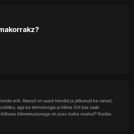
lmakorrakz?
unda eriti. Alanud on uued trendid ja jätkunud ka vanad,
oliitika, aga ka tehnoloogia ja kliima. Ent kas saab
õitluses kliimamuutusega on püss nurka visatud? Kuidas