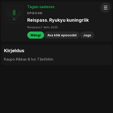
Tagasi saatesse
☰
EPISOOD
Reispass. Ryukyu kuningriik
Reispass
7. dets 2025
Mängi
Ava kõik episoodid
Jaga
Kirjeldus
Kaupo Kikkas & Ivo Tšetõrkin