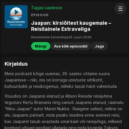
Tagasi saatesse
☰
EPISOOD
Jaapan: kirsiõitest kaugemale –
Reisilainele Estraveliga
Reisilainele Estraveliga
25. juuni 2026
Mängi
Ava kõik episoodid
Jaga
Kirjeldus
Meie podcasti kõige uuemas, 39. saates võtame suuna
Jaapanisse – riiki, mis on korraga unistuste sihtkoht,
kultuurišokk ja reisikogemus, milleks tasub hästi valmistuda.
Stuudios on Jaapanis elanud ja Albion Reiside reisijuhina
tegutsev Kertu Bramanis ning samuti Jaapanis elanud, raamatu
“Minu Jaapan” autor Maret Nukke . Räägime sellest, milline on
elu Jaapanis päriselt, mida peaks teadma enne esimest reisi,
kas Jaapanit tasub avastada omal käel või reisijuhiga, millised
kombed võivad eestlast üllatada ning mida kogeda Tokyos,