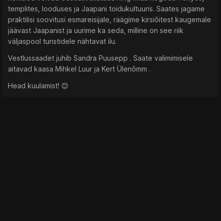
templites, looduses ja Jaapani toidukultuuris. Saates jagame
praktilisi soovitusi esmareisijale, räägime kirsiõitest kaugemale
jäävast Jaapanist ja uurime ka seda, milline on see riik
väljaspool turistidele nähtavat ilu.
Vestlussaadet juhib ⁠Sandra Puusepp⁠ . Saate valimimisele
aitavad kaasa ⁠Mihkel Luur⁠ ja ⁠Kert Ülenõmm⁠ .
Head kuulamist! 😊