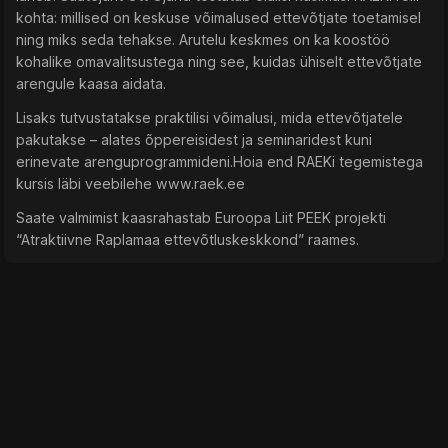
kohta: millised on keskuse võimalused ettevõtjate toetamisel
ning miks seda tehakse. Arutelu keskmes on ka koostöö
kohalike omavalitsustega ning see, kuidas ühiselt ettevõtjate
arengule kaasa aidata.
Lisaks tutvustatakse praktilisi võimalusi, mida ettevõtjatele
pakutakse – alates õppereisidest ja seminaridest kuni
erinevate arenguprogrammideni.Hoia end RAEKi tegemistega
kursis läbi veebilehe www.raek.ee
Saate valmimist kaasrahastab Euroopa Liit PEEK projekti
“Atraktiivne Raplamaa ettevõtluskeskkond” raames.