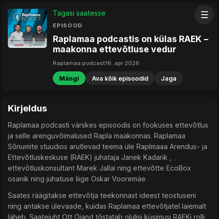
Tagasi saatesse
☰
EPISOOD
Raplamaa podcastis on külas RAEK –
maakonna ettevõtluse vedur
Raplamaa podcast
16. apr 2026
Mängi
Ava kõik episoodid
Jaga
Kirjeldus
Raplamaa podcasti värskes episoodis on fookuses ettevõtlus
ja selle arenguvõimalused Rapla maakonnas. Raplamaa
Sõnumite stuudios arutlevad teema üle Raplmaaa Arendus- ja
Ettevõtluskeskuse (RAEK) juhataja Janek Kadarik ,
ettevõtluskonsultant Marek Jallai ning ettevõtte EcoBox
osanik ning juhatuse liige Oskar Vooremäe .
Saates räägitakse ettevõtja teekonnast ideest teostuseni
ning antakse ülevaade, kuidas Raplamaa ettevõtjatel laiemalt
läheb. Saatejuht Ott Ojand tõstatab olulisi küsimusi RAEKi rolli