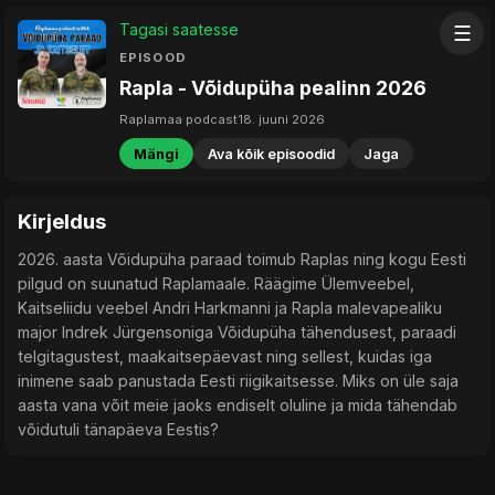
Tagasi saatesse
☰
EPISOOD
Rapla - Võidupüha pealinn 2026
Raplamaa podcast
18. juuni 2026
Mängi
Ava kõik episoodid
Jaga
Kirjeldus
2026. aasta Võidupüha paraad toimub Raplas ning kogu Eesti
pilgud on suunatud Raplamaale. Räägime Ülemveebel,
Kaitseliidu veebel Andri Harkmanni ja Rapla malevapealiku
major Indrek Jürgensoniga Võidupüha tähendusest, paraadi
telgitagustest, maakaitsepäevast ning sellest, kuidas iga
inimene saab panustada Eesti riigikaitsesse. Miks on üle saja
aasta vana võit meie jaoks endiselt oluline ja mida tähendab
võidutuli tänapäeva Eestis?