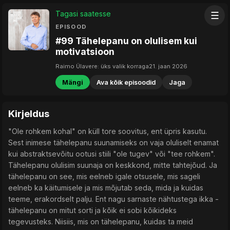
Tagasi saatesse
☰
EPISOOD
#99 Tähelepanu on olulisem kui
motivatsioon
Raimo Ülavere: üks valik korraga
21. jaan 2026
Mängi
Ava kõik episoodid
Jaga
Kirjeldus
"Ole rohkem kohal" on küll tore soovitus, ent üpris kasutu.
Sest inimese tähelepanu suunamiseks on vaja oluliselt enamat
kui abstraktsevõitu ootusi stiili "ole tugev" või "tee rohkem".
Tähelepanu olulisim suunaja on keskkond, mitte tahtejõud. Ja
tähelepanu on see, mis eelneb igale otsusele, mis sageli
eelneb ka käitumisele ja mis mõjutab seda, mida ja kuidas
teeme, erakordselt palju. Ent nagu sarnaste nähtustega ikka -
tähelepanu on mitut sorti ja kõik ei sobi kõikideks
tegevusteks. Niisiis, mis on tähelepanu, kuidas ta meid