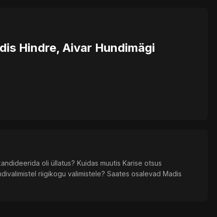
dis Hindre, Aivar Hundimägi
andideerida oli üllatus? Kuidas muutis Karise otsus
ivalimistel riigikogu valimistele? Saates osalevad Madis