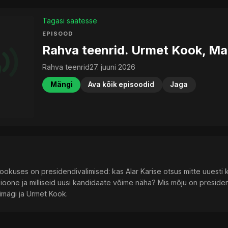
Tagasi saatesse
EPISOOD
Rahva teenrid. Urmet Kook, Ma
Rahva teenrid
27. juuni 2026
Mängi
Ava kõik episoodid
Jaga
okuses on presidendivalimised: kas Alar Karise otsus mitte uuesti k
oone ja milliseid uusi kandidaate võime näha? Mis mõju on presidend
imägi ja Urmet Kook.