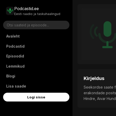
Podcastid.ee
Eesti raadio ja taskuhaalingud
Avaleht
Podcastid
Episoodid
Lemmikud
Blogi
Kirjeldus
Lisa saade
Seekordse saate fo
erakondade positsi
Logi sisse
Hindre, Aivar Hund