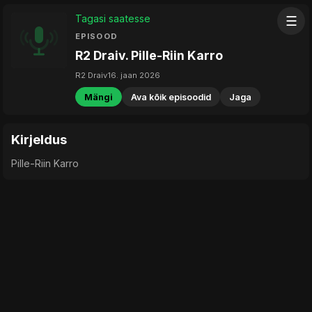
Tagasi saatesse
☰
EPISOOD
R2 Draiv. Pille-Riin Karro
R2 Draiv
16. jaan 2026
Mängi
Ava kõik episoodid
Jaga
Kirjeldus
Pille-Riin Karro