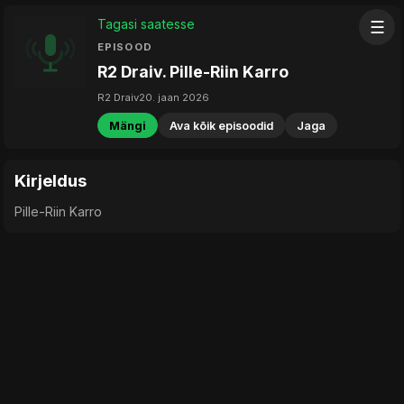
Tagasi saatesse
☰
EPISOOD
R2 Draiv. Pille-Riin Karro
R2 Draiv
20. jaan 2026
Mängi
Ava kõik episoodid
Jaga
Kirjeldus
Pille-Riin Karro