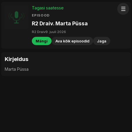
Tagasi saatesse
☰
EPISOOD
R2 Draiv. Marta Püssa
R2 Draiv
9. juuli 2026
Mängi
Ava kõik episoodid
Jaga
Kirjeldus
Marta Püssa