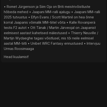
• Romet Jürgenson ja Siim Oja on Briti meistrivõistluste
hõbeda mehed • Jaapani MM-ralli ajalugu • Jaapani MM-ralli
2025 tutvustus • Elfyn Evans / Scott Martinil on hea õnne
korral Jaapanis võimalik MM-tiitel võita • Kalle Rovanperä
testis F2 autot • Ott Tänak / Martin Järveojal on Jaapanist
eelmisest aastast kahetised mälestused • Thierry Neuville /
Martijn Wydaeghe tagasi võistlusel, mis tõi neile eelmisel
aastal MM-tiitli • Unibet WRC Fantasy ennustused • Intervjuu
Urmas Roosimaaga
Head kuulamist!