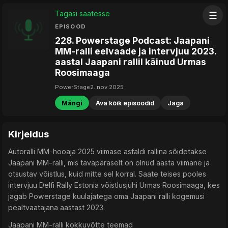
Tagasi saatesse
☰
EPISOOD
228. Powerstage Podcast: Jaapani
MM-ralli eelvaade ja intervjuu 2023.
aastal Jaapani rallil käinud Urmas
Roosimaaga
PowerStage
2. nov 2025
Mängi
Ava kõik episoodid
Jaga
Kirjeldus
Autoralli MM-hooaja 2025 viimase asfaldi rallina sõidetakse
Jaapani MM-ralli, mis tavapäraselt on olnud aasta viimane ja
otsustav võistlus, kuid mitte sel korral. Saate teises pooles
intervjuu Delfi Rally Estonia võistlusjuhi Urmas Roosimaaga, kes
jagab Powerstage kuulajatega oma Jaapani ralli kogemusi
pealtvaatajana aastast 2023.
Jaapani MM-ralli kokkuvõtte teemad